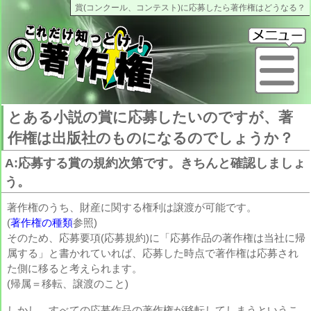
賞(コンクール、コンテスト)に応募したら著作権はどうなる？
これだけ知っとけ著作権
メ
とある小説の賞に応募したいのですが、著
作権は出版社のものになるのでしょうか？
A:応募する賞の規約次第です。きちんと確認しましょ
う。
著作権のうち、財産に関する権利は譲渡が可能です。
(
著作権の種類
参照)
そのため、応募要項(応募規約)に「応募作品の著作権は当社に帰
属する」と書かれていれば、応募した時点で著作権は応募され
た側に移ると考えられます。
(帰属＝移転、譲渡のこと)
しかし、すべての応募作品の著作権が移転してしまうというこ