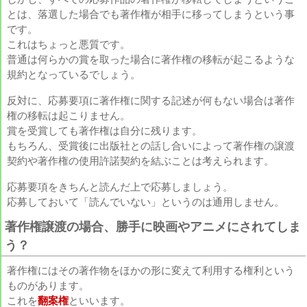
とは、落選した場合でも著作権が相手に移ってしまうという事
です。
これはちょっと悪質です。
普通は何らかの賞を取った場合に著作権の移転が起こるような
規約となっているでしょう。
反対に、応募要項に著作権に関する記述が何もない場合は著作
権の移転は起こりません。
賞を受賞しても著作権は自分に残ります。
もちろん、受賞後に出版社との話し合いによって著作権の譲渡
契約や著作権の使用許諾契約を結ぶことは考えられます。
応募要項をきちんと読んだ上で応募しましょう。
応募しておいて「読んでいない」というのは通用しません。
著作権譲渡の場合、勝手に映画やアニメにされてしま
う？
著作権にはその著作物をほかの形に変えて利用する権利という
ものがあります。
A
これを
翻案権
といいます。