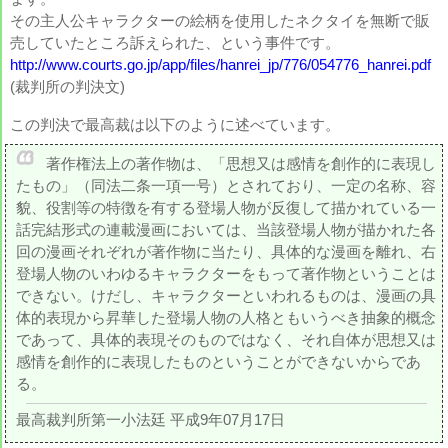
その主人公キャラクターの絵柄を使用したネクタイを無断で販
売していたところ訴えられた、という事件です。
http://www.courts.go.jp/app/files/hanrei_jp/776/054776_hanrei.pdf
(裁判所の判決文)
この判決で最高裁は以下のように述べています。
著作権法上の著作物は、「思想又は感情を創作的に表現し
たもの」（同法二条一項一号）とされており、一定の名称、容
貌、役割等の特徴を有する登場人物が反復して描かれている一
話完結形式の連載漫画においては、当該登場人物が描かれた各
回の漫画それぞれが著作物に当たり、具体的な漫画を離れ、右
登場人物のいわゆるキャラクターをもって著作物ということは
できない。けだし、キャラクターといわれるものは、漫画の具
体的表現から昇華した登場人物の人格ともいうべき抽象的概念
であって、具体的表現そのものではなく、それ自体が思想又は
感情を創作的に表現したものということができないからであ
る。
最高裁判所第一小法廷 平成9年07月17日
A