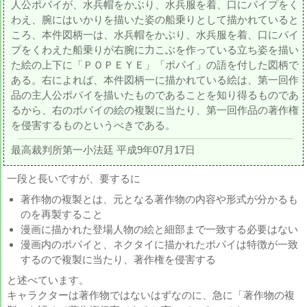
人公ポパイが、水兵帽をかぶり、水兵服を着、口にパイプをく
わえ、腕にはいかりを描いた姿の船乗りとして描かれていると
ころ、本件図柄一は、水兵帽をかぶり、水兵服を着、口にパイ
プをくわえた船乗りが右腕に力こぶを作っている立ち姿を描い
た絵の上下に「ＰＯＰＥＹＥ」「ポパイ」の語を付した図柄で
ある。右によれば、本件図柄一に描かれている絵は、第一回作
品の主人公ポパイを描いたものであることを知り得るものであ
るから、右のポパイの絵の複製に当たり、第一回作品の著作権
を侵害するものというべきである。
最高裁判所第一小法廷 平成9年07月17日
一段と長いですが、要するに
著作物の複製とは、元となる著作物の内容や形式が分かるも
のを再製すること
漫画に描かれた登場人物の絵と細部まで一致する必要はない
漫画内のポパイと、ネクタイに描かれたポパイは特徴が一致
するので複製に当たり、著作権を侵害する
と述べています。
キャラクターは著作物ではないはずなのに、急に「著作物の複