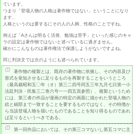
ています。
つまり「登場人物の人格は著作物ではない」ということになり
ます。
人格というのは要するにその人の人柄、性格のことですね。
例えば「Aさんは明るく活発、勉強は苦手」といった感じのキャ
ラの設定は著作物ではないと述べているに過ぎません。
確かにこんなものは著作権法で保護しようがないですよね。
同じ判決文では次のようにも述べられています。
著作物の複製とは、既存の著作物に依拠し、その内容及び
形式を覚知させるに足りるものを再製することをいうところ
（最高裁昭和五〇年（オ）第三二四号同五三年九月七日第一小
法廷判決・民集三二巻六号一一四五頁参照）、複製というため
には、第三者の作品が漫画の特定の画面に描かれた登場人物の
絵と細部まで一致することを要するものではなく、その特徴か
ら当該登場人物を描いたものであることを知り得るものであれ
ば足りるというべきである。
第一回作品においては、その第三コマないし第五コマに主