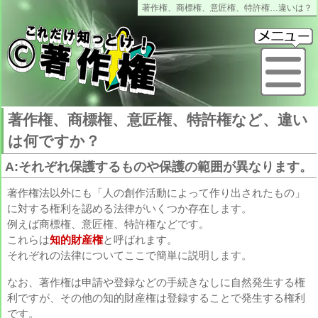
著作権、商標権、意匠権、特許権…違いは？
これだけ知っとけ著作権
メ
著作権、商標権、意匠権、特許権など、違い
は何ですか？
A:それぞれ保護するものや保護の範囲が異なります。
著作権法以外にも「人の創作活動によって作り出されたもの」
に対する権利を認める法律がいくつか存在します。
例えば商標権、意匠権、特許権などです。
これらは
知的財産権
と呼ばれます。
それぞれの法律についてここで簡単に説明します。
なお、著作権は申請や登録などの手続きなしに自然発生する権
利ですが、その他の知的財産権は登録することで発生する権利
です。