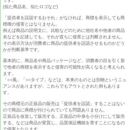
です。
(似た商品名、似たロゴなど)
「提供者を誤認するおそれ」がなければ、商標を表示しても商
標権の侵害とはなりません。
例えば商品の説明文に、比較などのために他社名や他者の商品
名などを記述しても、それが直ちに侵害とは判断されません。
その表示方法が消費者に商品の提供者を誤認させるものかどう
かが判断基準です。
基本的に、商品名や商品パッケージなど、消費者の目を引く形
で他者の商標を表示すると侵害の可能性が高くなると考えられ
ます。
「○○風」「○○タイプ」などは、本来のものとは別物というニュ
アンスがありますが、これらでもアウトとされた例もありま
す。
その商標元の正規品の販売は「提供者を誤認」することはない
ので商品に商標が付けられていても問題ありません。
正規品を改造して販売する、正規品の中身を小分けにして販売
する、などは商品が変質し、品質保証機能を害すことになるの
で侵害となります。