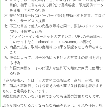
目的、相手に害を与える目的)で営業秘密、限定提供データ
を使用、開示する行為
技術的制限手段(コピーガード等)を無効化する装置、プログ
ラム、サービスの提供
不正な目的で他人の商品表示等と同一、類似のドメインの
取得、使用する行為
(ドメイン＝インターネットのアドレス、URLの先頭部分。
このサイトなら「chosakuken-kouza.com」の部分)
商品の広告、取引の書類等に相手を誤認させる表示をする
こと
虚偽によって、競争関係にある他人の営業上の信用を害す
る行為
外国の商標を、その代理人が無許可で類似の商品に使用す
る行為
「商品等表示」とは「人の業務に係る氏名、商号、商標、標
章、商品の容器若しくは包装その他の商品又は営業を表示する
もの」と定義されています。
商標登録されていない名称であっても保護の対象となります。
誰もが知っているような有名な商品等表示は、それを使用、模