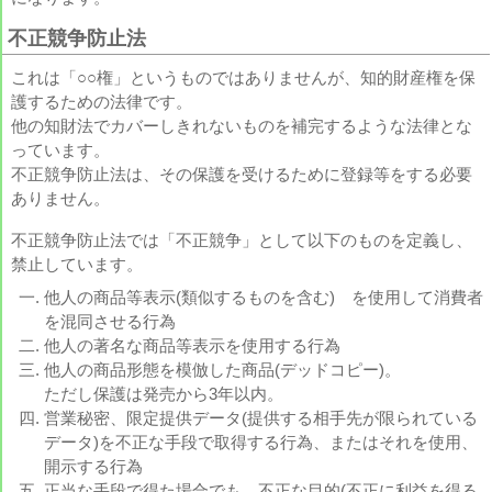
不正競争防止法
これは「○○権」というものではありませんが、知的財産権を保
護するための法律です。
他の知財法でカバーしきれないものを補完するような法律とな
っています。
不正競争防止法は、その保護を受けるために登録等をする必要
ありません。
不正競争防止法では「不正競争」として以下のものを定義し、
禁止しています。
他人の商品等表示(類似するものを含む) を使用して消費者
を混同させる行為
他人の著名な商品等表示を使用する行為
他人の商品形態を模倣した商品(デッドコピー)。
ただし保護は発売から3年以内。
営業秘密、限定提供データ(提供する相手先が限られている
データ)を不正な手段で取得する行為、またはそれを使用、
開示する行為
正当な手段で得た場合でも、不正な目的(不正に利益を得る