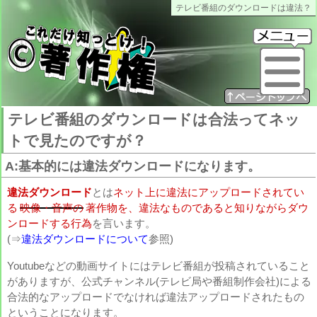
テレビ番組のダウンロードは違法？
これだけ知っとけ著作権
メ
テレビ番組のダウンロードは合法ってネッ
トで見たのですが？
A:基本的には違法ダウンロードになります。
違法ダウンロード
とは
ネット上に違法にアップロードされてい
る
映像・音声の
著作物を、違法なものであると知りながらダウ
ンロードする行為
を言います。
(⇒
違法ダウンロードについて
参照)
Youtubeなどの動画サイトにはテレビ番組が投稿されていること
がありますが、公式チャンネル(テレビ局や番組制作会社)による
合法的なアップロードでなければ違法アップロードされたもの
ということになります。