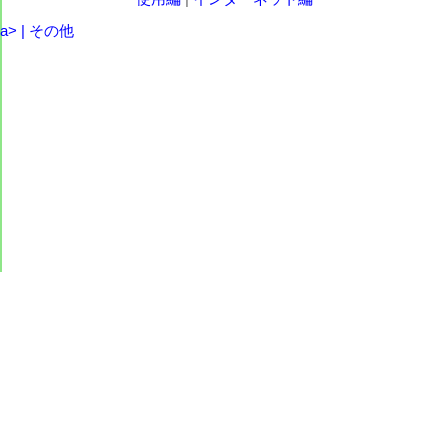
a> |
その他
サイトご利用上の注意
©
これだけ知っとけ著作権講座
2012