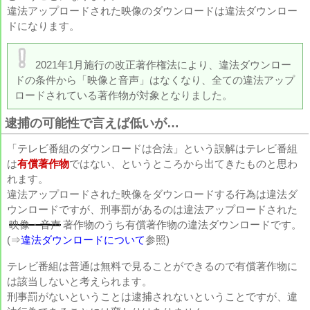
違法アップロードされた映像のダウンロードは違法ダウンロー
ドになります。
2021年1月施行の改正著作権法により、違法ダウンロー
ドの条件から「映像と音声」はなくなり、全ての違法アップ
ロードされている著作物が対象となりました。
逮捕の可能性で言えば低いが…
「テレビ番組のダウンロードは合法」という誤解はテレビ番組
は
有償著作物
ではない、というところから出てきたものと思わ
れます。
違法アップロードされた映像をダウンロードする行為は違法ダ
ウンロードですが、刑事罰があるのは違法アップロードされた
映像・音声
著作物のうち有償著作物の違法ダウンロードです。
(⇒
違法ダウンロードについて
参照)
テレビ番組は普通は無料で見ることができるので有償著作物に
は該当しないと考えられます。
刑事罰がないということは逮捕されないということですが、違
A