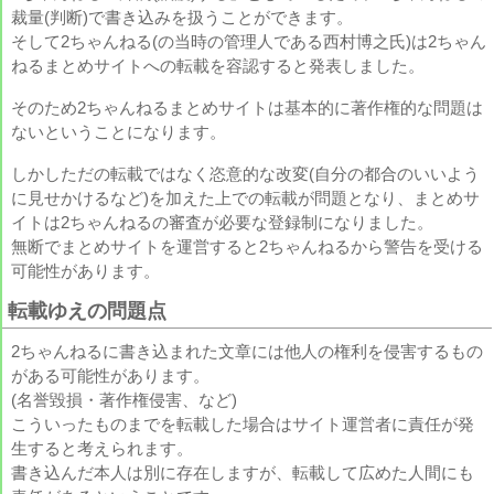
裁量(判断)で書き込みを扱うことができます。
そして2ちゃんねる(の当時の管理人である西村博之氏)は2ちゃん
ねるまとめサイトへの転載を容認すると発表しました。
そのため2ちゃんねるまとめサイトは基本的に著作権的な問題は
ないということになります。
しかしただの転載ではなく恣意的な改変(自分の都合のいいよう
に見せかけるなど)を加えた上での転載が問題となり、まとめサ
イトは2ちゃんねるの審査が必要な登録制になりました。
無断でまとめサイトを運営すると2ちゃんねるから警告を受ける
可能性があります。
転載ゆえの問題点
2ちゃんねるに書き込まれた文章には他人の権利を侵害するもの
がある可能性があります。
(名誉毀損・著作権侵害、など)
こういったものまでを転載した場合はサイト運営者に責任が発
生すると考えられます。
書き込んだ本人は別に存在しますが、転載して広めた人間にも
A