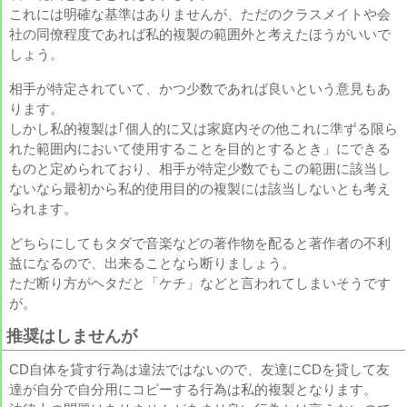
これには明確な基準はありませんが、ただのクラスメイトや会
社の同僚程度であれば私的複製の範囲外と考えたほうがいいで
しょう。
相手が特定されていて、かつ少数であれば良いという意見もあ
ります。
しかし私的複製は｢個人的に又は家庭内その他これに準ずる限ら
れた範囲内において使用することを目的とするとき」にできる
ものと定められており、相手が特定少数でもこの範囲に該当し
ないなら最初から私的使用目的の複製には該当しないとも考え
られます。
どちらにしてもタダで音楽などの著作物を配ると著作者の不利
益になるので、出来ることなら断りましょう。
ただ断り方がヘタだと「ケチ」などと言われてしまいそうです
が。
推奨はしませんが
CD自体を貸す行為は違法ではないので、友達にCDを貸して友
達が自分で自分用にコピーする行為は私的複製となります。
A