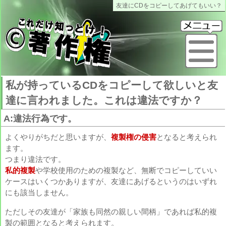
友達にCDをコピーしてあげてもいい？
これだけ知っとけ著作権
メ
私が持っているCDをコピーして欲しいと友
達に言われました。これは違法ですか？
A:違法行為です。
よくやりがちだと思いますが、
複製権の侵害
となると考えられ
ます。
つまり違法です。
私的複製
や学校使用のための複製など、無断でコピーしていい
ケースはいくつかありますが、友達にあげるというのはいずれ
にも該当しません。
ただしその友達が「家族も同然の親しい間柄」であれば私的複
製の範囲となると考えられます。