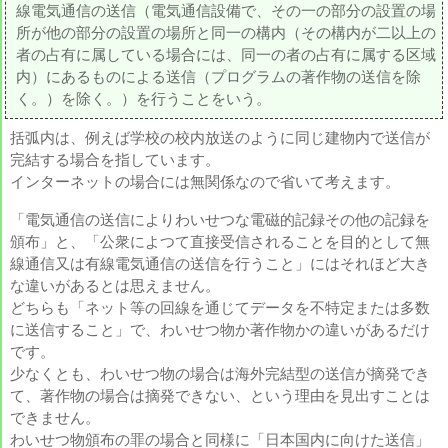
線電気通信の送信（電気通信設備で、その一の部分の設置の場
所が他の部分の設置の場所と同一の構内（その構内が二以上の
者の占有に属している場合には、同一の者の占有に属する区域
内）にあるものによる送信（プログラムの著作物の送信を除
く。）を除く。）を行うことをいう。
括弧内は、例えば学校の校内放送のように同じ建物内で送信が
完結する場合を指しています。
インターネットの場合には無関係なので省いて考えます。
「電気通信の送信によりわいせつな電磁的記録その他の記録を
頒布」と、「公衆によつて直接受信されることを目的として無
線通信又は有線電気通信の送信を行うこと」にはそれほど大き
な違いがあるとは思えません。
どちらも「ネット等の回線を通じてデータを不特定または多数
に送信すること」で、わいせつ物か著作物かの違いがあるだけ
です。
少なくとも、わいせつ物の場合は海外完結型の送信が摘発でき
て、著作物の場合は摘発できない、という理由を見出すことは
できません。
わいせつ物頒布の罪の場合と同様に「日本国内に向けた送信」