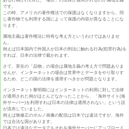
です。
この時、アメリカの著作権法での保護はなくなりますから、同
じ著作物でも利用する国によって保護の内容が異なることにな
ります。
属地主義は著作権法に特有な考え方というわけではありませ
ん。
例えば日本国内で外国人が日本の刑法に触れる行為(犯罪行為)を
すれば、日本の法律で裁かれます。
さて、実在の「品物」の場合は属地主義の考え方で問題ありま
せんが、インターネットの場合は世界中とデータをやり取りす
るため、どこの国の法律を適用すべきかが問題となります。
インターネット黎明期にはインターネットの利用に対して法律
が適用された例がほとんどなかったことから、「海外サイト(海
外サーバー)を利用すれば日本の法律は適用されない」という説
が流布していました。
例えば無修正のポルノ画像の配信は日本では違法ですが、海外
では合法な国があります。
A
日本では違法なデータでもそれを海外サーバーにアップロード