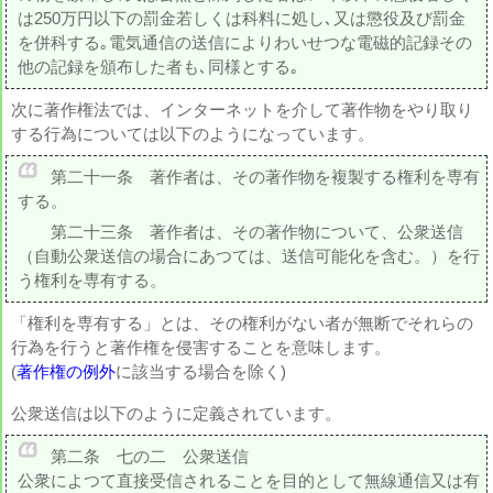
は250万円以下の罰金若しくは科料に処し､又は懲役及び罰金
を併科する｡電気通信の送信によりわいせつな電磁的記録その
他の記録を頒布した者も､同様とする｡
次に著作権法では、インターネットを介して著作物をやり取り
する行為については以下のようになっています。
第二十一条 著作者は、その著作物を複製する権利を専有
する。
第二十三条 著作者は、その著作物について、公衆送信
（自動公衆送信の場合にあつては、送信可能化を含む。）を行
う権利を専有する。
「権利を専有する」とは、その権利がない者が無断でそれらの
行為を行うと著作権を侵害することを意味します。
(
著作権の例外
に該当する場合を除く)
公衆送信は以下のように定義されています。
第二条 七の二 公衆送信
公衆によつて直接受信されることを目的として無線通信又は有