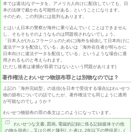
本では違法)なデータを、アメリカ人向けに配信していても、日
本の法律で裁かれる可能性がある」ということになります。
そのため、この判決には批判もあります。
とはいえ日本の警察が海外に乗り込んでいくことはできません
し、そもそもそのようなものは問題視されないでしょう。
「日本人が(カムフラージュのために)海外を経由して日本向けに
違法データを配信している」あるいは「海外在住者が明らかに
日本向けに違法データを配信している」というような場合に適
用されるものと考えられます。
(ただし後者は逮捕が容易ではないという問題があります)
著作権法とわいせつ物頒布罪とは別物なのでは？
上記の「海外完結型」の送信(を日本で受信する場合)はわいせつ
物の頒布についての話でしたが、著作権法でも同じように適用
が可能なのでしょうか？
わいせつ物頒布の罪の条文はこのようになっています。
わいせつな文書､図画､電磁的記録に係る記録媒体その他
の物を頒布し､又は公然と陳列した者は､2年以下の懲役若しく