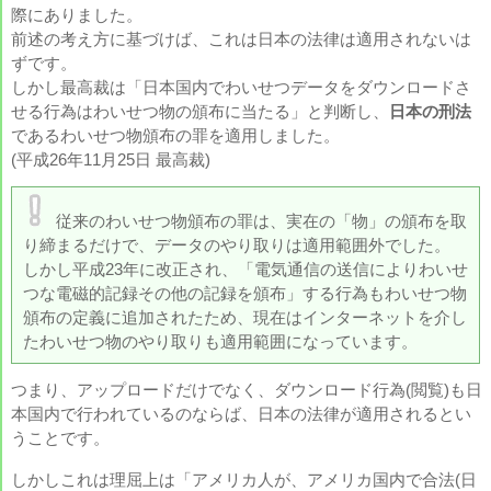
際にありました。
前述の考え方に基づけば、これは日本の法律は適用されないは
ずです。
しかし最高裁は「日本国内でわいせつデータをダウンロードさ
せる行為はわいせつ物の頒布に当たる」と判断し、
日本の刑法
であるわいせつ物頒布の罪を適用しました。
(平成26年11月25日 最高裁)
従来のわいせつ物頒布の罪は、実在の「物」の頒布を取
り締まるだけで、データのやり取りは適用範囲外でした。
しかし平成23年に改正され、「電気通信の送信によりわいせ
つな電磁的記録その他の記録を頒布」する行為もわいせつ物
頒布の定義に追加されたため、現在はインターネットを介し
たわいせつ物のやり取りも適用範囲になっています。
つまり、アップロードだけでなく、ダウンロード行為(閲覧)も日
本国内で行われているのならば、日本の法律が適用されるとい
うことです。
しかしこれは理屈上は「アメリカ人が、アメリカ国内で合法(日