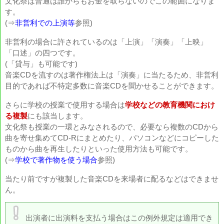
文化祭は普通は誰からもお金を取らないのでこの範囲になりま
す。
(⇒
非営利での上演等
参照)
非営利の場合に許されているのは「上演」「演奏」「上映」
「口述」の四つです。
(「貸与」も可能です)
音楽CDを流すのは著作権法上は「演奏」に当たるため、非営利
目的であれば不特定多数に音楽CDを聞かせることができます。
さらに学校の授業で使用する場合は
学校などの教育機関におけ
る複製
にも該当します。
文化祭も授業の一環とみなされるので、必要なら複数のCDから
曲を寄せ集めてCD-Rにまとめたり、パソコンなどにコピーした
ものから曲を再生したりといった使用方法も可能です。
(⇒
学校で著作物を使う場合
参照)
当たり前ですが複製した音楽CDを来場者に配るなどはできませ
ん。
A
出演者に出演料を支払う場合はこの例外規定は適用でき