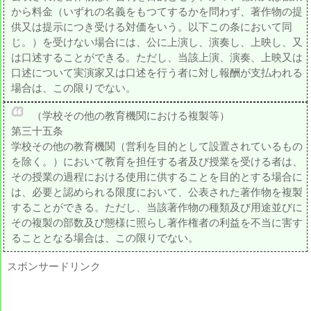
から料金（いずれの名義をもつてするかを問わず、著作物の提
供又は提示につき受ける対価をいう。以下この条において同
じ。）を受けない場合には、公に上演し、演奏し、上映し、又
は口述することができる。ただし、当該上演、演奏、上映又は
口述について実演家又は口述を行う者に対し報酬が支払われる
場合は、この限りでない。
（学校その他の教育機関における複製等）
第三十五条
学校その他の教育機関（営利を目的として設置されているもの
を除く。）において教育を担任する者及び授業を受ける者は、
その授業の過程における使用に供することを目的とする場合に
は、必要と認められる限度において、公表された著作物を複製
することができる。ただし、当該著作物の種類及び用途並びに
その複製の部数及び態様に照らし著作権者の利益を不当に害す
ることとなる場合は、この限りでない。
スポンサードリンク