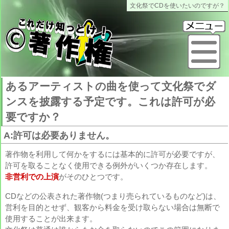
文化祭でCDを使いたいのですが？
これだけ知っとけ著作権
メ
あるアーティストの曲を使って文化祭でダ
ンスを披露する予定です。これは許可が必
要ですか？
A:許可は必要ありません。
著作物を利用して何かをするには基本的に許可が必要ですが、
許可を取ることなく使用できる例外がいくつか存在します。
非営利での上演
がそのひとつです。
CDなどの公表された著作物(つまり売られているものなど)は、
営利を目的とせず、観客から料金を受け取らない場合は無断で
使用することが出来ます。