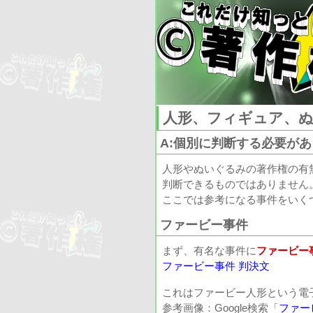
人形、フィギュア、
A:個別に判断する必要が
人形やぬいぐるみの著作権の有無
判断できるものではありません
ここでは参考になる事件をいく
ファービー事件
まず、有名な事件に
ファービー
ファービー事件 判決文
これはファービー人形という電
参考画像：Google検索「
ファー