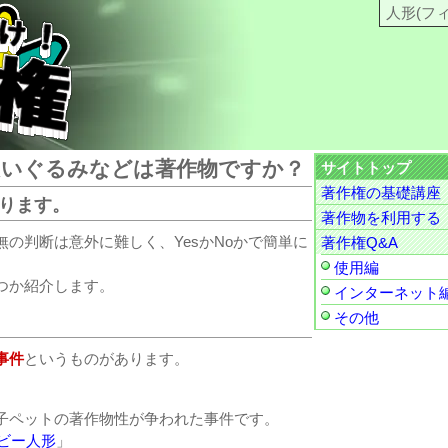
これだけ知っとけ著作権
人形(フ
ぬいぐるみなどは著作物ですか？
サイトトップ
著作権の基礎講座
あります。
著作物を利用する
の判断は意外に難しく、YesかNoかで簡単に
著作権Q&A
。
使用編
つか紹介します。
インターネット
その他
事件
というものがあります。
子ペットの著作物性が争われた事件です。
ビー人形
」