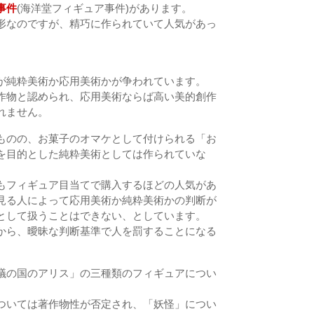
事件
(海洋堂フィギュア事件)があります。
形なのですが、精巧に作られていて人気があっ
が純粋美術か応用美術かが争われています。
作物と認められ、応用美術ならば高い美的創作
れません。
ものの、お菓子のオマケとして付けられる「お
を目的とした純粋美術としては作られていな
もフィギュア目当てで購入するほどの人気があ
見る人によって応用美術か純粋美術かの判断が
として扱うことはできない、としています。
から、曖昧な判断基準で人を罰することになる
議の国のアリス」の三種類のフィギュアについ
。
ついては著作物性が否定され、「妖怪」につい