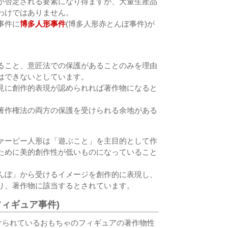
が否定される要素になり得ますが、大量生産品
わけではありません。
事件に
博多人形事件
(博多人形赤とんぼ事件)が
ること、意匠法での保護があることのみを理由
はできないとしています。
見に創作的表現が認められれば著作物になると
著作権法の両方の保護を受けられる余地がある
ァービー人形は「遊ぶこと」を主目的として作
ために美的創作性が低いものになっていること
んぼ」から受けるイメージを創作的に表現し、
り、著作物に該当するとされています。
ィギュア事件)
付けられているおもちゃのフィギュアの著作物性