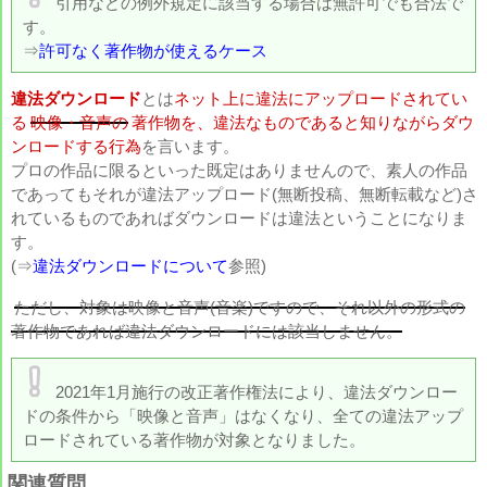
引用などの例外規定に該当する場合は無許可でも合法で
す。
⇒
許可なく著作物が使えるケース
違法ダウンロード
とは
ネット上に違法にアップロードされてい
る
映像・音声の
著作物を、違法なものであると知りながらダウ
ンロードする行為
を言います。
プロの作品に限るといった既定はありませんので、素人の作品
であってもそれが違法アップロード(無断投稿、無断転載など)さ
れているものであればダウンロードは違法ということになりま
す。
(⇒
違法ダウンロードについて
参照)
ただし、対象は映像と音声(音楽)ですので、それ以外の形式の
著作物であれば違法ダウンロードには該当しません。
2021年1月施行の改正著作権法により、違法ダウンロー
ドの条件から「映像と音声」はなくなり、全ての違法アップ
ロードされている著作物が対象となりました。
A
関連質問