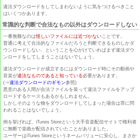
違法ダウンロードをしてしまわないように気をつけるべきこと
はいくつかあります。
常識的な判断で合法なもの以外はダウンロードしない
一番無難なのは
怪しいファイルには近づかない
ことです。
普通に考えて合法的なファイルだろうと判断できるものしかダ
ウンロードしない、ということを心がけていればまず違法ダウ
ンロードをしてしまうことはないでしょう。
違法ダウンロードが成立するにはダウンロード時にその動画や
音楽が
違法なものであると知っている
必要があります。
(⇒
違法ダウンロードのギモン
参照)
悪意のある人間が合法ファイルを装って違法ファイルをアップ
ロードするケースもあるかもしれません。
しかしそのような物をダウンロードしてしまった場合は罪に問
われることはないでしょう。
例を挙げれば、iTunes Storeという大手音楽配信サイトで権利者
に無断で楽曲が配信されていたことがありました。
A
ユーザーはiTunes Storeというネームバリューに安心し、まさか