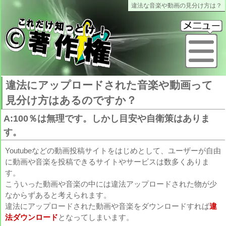
違法な音楽や動画の見分け方は？
これだけ知っとけ著作権
メ
違法にアップロードされた音楽や動画って
見分け方はあるのですか？
A:100％は無理です。しかし目安や自衛策はありま
す。
Youtubeなどの動画投稿サイトをはじめとして、ユーザーが自由
に動画や音楽を投稿できるサイトやサービスは数多くありま
す。
こういった動画や音楽の中には違法アップロードされた物が少
なからずあると考えられます。
違法にアップロードされた動画や音楽をダウンロードすれば
違
法ダウンロード
となってしまいます。