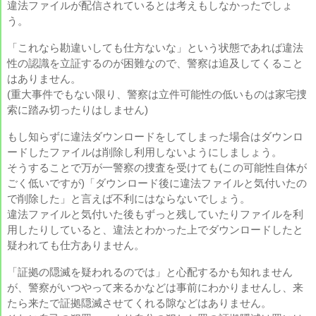
違法ファイルが配信されているとは考えもしなかったでしょ
う。
「これなら勘違いしても仕方ないな」という状態であれば違法
性の認識を立証するのが困難なので、警察は追及してくること
はありません。
(重大事件でもない限り、警察は立件可能性の低いものは家宅捜
索に踏み切ったりはしません)
もし知らずに違法ダウンロードをしてしまった場合はダウンロ
ードしたファイルは削除し利用しないようにしましょう。
そうすることで万が一警察の捜査を受けても(この可能性自体が
ごく低いですが)「ダウンロード後に違法ファイルと気付いたの
で削除した」と言えば不利にはならないでしょう。
違法ファイルと気付いた後もずっと残していたりファイルを利
用したりしていると、違法とわかった上でダウンロードしたと
疑われても仕方ありません。
「証拠の隠滅を疑われるのでは」と心配するかも知れません
が、警察がいつやって来るかなどは事前にわかりませんし、来
たら来たで証拠隠滅させてくれる隙などはありません。