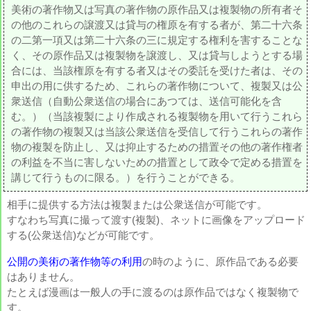
美術の著作物又は写真の著作物の原作品又は複製物の所有者そ
の他のこれらの譲渡又は貸与の権原を有する者が、第二十六条
の二第一項又は第二十六条の三に規定する権利を害することな
く、その原作品又は複製物を譲渡し、又は貸与しようとする場
合には、当該権原を有する者又はその委託を受けた者は、その
申出の用に供するため、これらの著作物について、複製又は公
衆送信（自動公衆送信の場合にあつては、送信可能化を含
む。）（当該複製により作成される複製物を用いて行うこれら
の著作物の複製又は当該公衆送信を受信して行うこれらの著作
物の複製を防止し、又は抑止するための措置その他の著作権者
の利益を不当に害しないための措置として政令で定める措置を
講じて行うものに限る。）を行うことができる。
相手に提供する方法は複製または公衆送信が可能です。
すなわち写真に撮って渡す(複製)、ネットに画像をアップロード
する(公衆送信)などが可能です。
公開の美術の著作物等の利用
の時のように、原作品である必要
はありません。
たとえば漫画は一般人の手に渡るのは原作品ではなく複製物で
す。