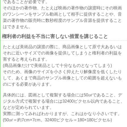
であることが必要です。
そのほかの著作物、たとえば映画の著作物の譲渡時にその映画
のワンシーンをサンプル動画として相手に提供することや、音
楽の著作物の販売時に数秒程度のサンプル音源を提供すること
はできません。
権利者の利益を不当に害しない措置を講じること
たとえば美術品の譲渡の際に、商品画像として原寸大あるいは
それに近いサイズでの画像を提供してしまうと権利者の利益を
害すると考えられます。
(商品画像だけで美術品として十分なものとなってしまう)
そのため、画像のサイズを小さく抑えたり解像度を低くしたり
して、あくまで商品のサンプル画像としての範囲を超えないも
のにする必要があります。
具体的には、図画として複製する場合には50㎠であること、デ
ジタル方式で複製する場合には32400ピクセル以内であること、
などが定められています。
実際に測ってみればわかりますが、これはかなり小さいです。
(50㎠＝約7cm×7cm。32400ピクセル＝180×180ピクセル)