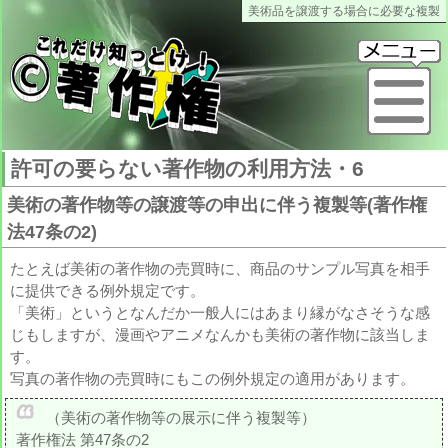
美術品を譲渡する場合に必要な複製
これだけ知っとけ著作権
メ
許可の要らない著作物の利用方法・6
美術の著作物等の譲渡等の申出に伴う複製等(著作権
法47条の2)
たとえば美術の著作物の売買時に、商品のサンプル写真を相手
に提供できる例外規定です。
「美術」というとなんだか一般人にはあまり縁がなさそうな感
じもしますが、漫画やアニメなんかも美術の著作物に該当しま
す。
写真の著作物の売買時にもこの例外規定の適用があります。
（美術の著作物等の展示に伴う複製等）
著作権法 第47条の2