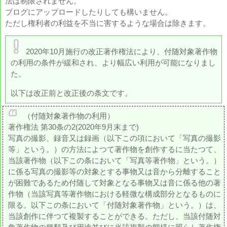
法は制限されません。
ブログにアップロードしたりしても構いません。
ただし権利者の利益を不当に害するような場合は除きます。
2020年10月施行の改正著作権法により、付随対象著作物
の利用の条件が緩和され、より幅広い利用が可能になりまし
た。
以下は改正前と改正後の条文です。
（付随対象著作物の利用）
著作権法 第30条の2(2020年9月末まで)
写真の撮影、録音又は録画（以下この項において「写真の撮影
等」という。）の方法によつて著作物を創作するに当たつて、
当該著作物（以下この条において「写真等著作物」という。）
に係る写真の撮影等の対象とする事物又は音から分離すること
が困難であるため付随して対象となる事物又は音に係る他の著
作物（当該写真等著作物における軽微な構成部分となるものに
限る。以下この条において「付随対象著作物」という。）は、
当該創作に伴つて複製することができる。ただし、当該付随対