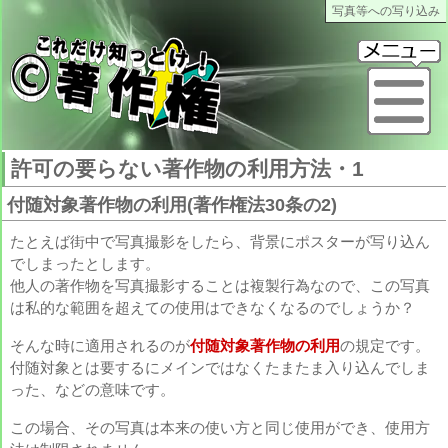
写真等への写り込み
これだけ知っとけ著作権
メ
許可の要らない著作物の利用方法・1
付随対象著作物の利用(著作権法30条の2)
たとえば街中で写真撮影をしたら、背景にポスターが写り込ん
でしまったとします。
他人の著作物を写真撮影することは複製行為なので、この写真
は私的な範囲を超えての使用はできなくなるのでしょうか？
そんな時に適用されるのが
付随対象著作物の利用
の規定です。
付随対象とは要するにメインではなくたまたま入り込んでしま
った、などの意味です。
この場合、その写真は本来の使い方と同じ使用ができ、使用方