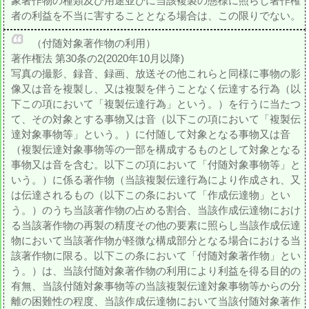
象著作物の種類及び用途並びに当該複製の態様に照らし著作権
者の利益を不当に害することとなる場合は、この限りでない。
（付随対象著作物の利用）
著作権法 第30条の2(2020年10月以降)
写真の撮影、録音、録画、放送その他これらと同様に事物の影
像又は音を複製し、又は複製を伴うことなく伝達する行為（以
下この項において「複製伝達行為」という。）を行うに当たつ
て、その対象とする事物又は音（以下この項において「複製伝
達対象事物等」という。）に付随して対象となる事物又は音
（複製伝達対象事物等の一部を構成するものとして対象となる
事物又は音を含む。以下この項において「付随対象事物等」と
いう。）に係る著作物（当該複製伝達行為により作成され、又
は伝達されるもの（以下この条において「作成伝達物」とい
う。）のうち当該著作物の占める割合、当該作成伝達物におけ
る当該著作物の再製の精度その他の要素に照らし当該作成伝達
物において当該著作物が軽微な構成部分となる場合における当
該著作物に限る。以下この条において「付随対象著作物」とい
う。）は、当該付随対象著作物の利用により利益を得る目的の
有無、当該付随対象事物等の当該複製伝達対象事物等からの分
離の困難性の程度、当該作成伝達物において当該付随対象著作