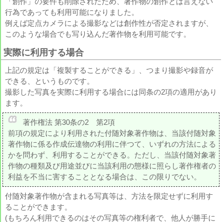
「創作」の要件も削除されたため、著作物の創作とは言えない
行為であっても利用可能になりました。
例えば定点カメラによる撮影などは創作性が否定されますが、
このような場合でも写り込んだ著作物を利用可能です。
実際に利用する場合
上記の規定は「複製することができる」、つまり撮影や録音が
できる、というものです。
撮影した写真を実際に利用する場合には同条の2項の適用があり
ます。
著作権法 第30条の2 第2項
前項の規定により利用された付随対象著作物は、当該付随対象
著作物に係る作成伝達物の利用に伴つて、いずれの方法による
かを問わず、利用することができる。ただし、当該付随対象著
作物の種類及び用途並びに当該利用の態様に照らし著作権者の
利益を不当に害することとなる場合は、この限りでない。
付随対象著作物が含まれる写真等は、方法を限定せずに利用す
ることができます。
(もちろん利用できるのはその写真等の権利者で、他人が勝手に