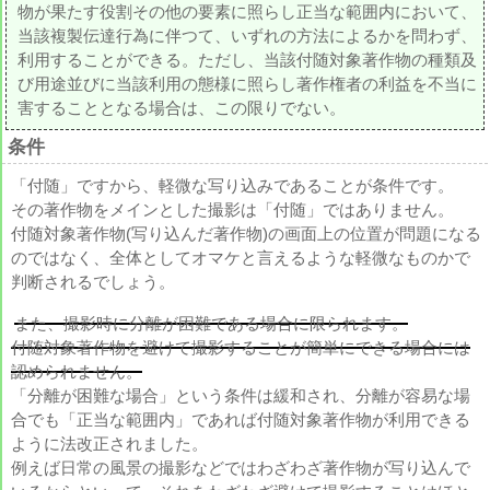
物が果たす役割その他の要素に照らし正当な範囲内において、
当該複製伝達行為に伴つて、いずれの方法によるかを問わず、
利用することができる。ただし、当該付随対象著作物の種類及
び用途並びに当該利用の態様に照らし著作権者の利益を不当に
害することとなる場合は、この限りでない。
条件
「付随」ですから、軽微な写り込みであることが条件です。
その著作物をメインとした撮影は「付随」ではありません。
付随対象著作物(写り込んだ著作物)の画面上の位置が問題になる
のではなく、全体としてオマケと言えるような軽微なものかで
判断されるでしょう。
また、撮影時に分離が困難である場合に限られます。
付随対象著作物を避けて撮影することが簡単にできる場合には
認められません。
「分離が困難な場合」という条件は緩和され、分離が容易な場
合でも「正当な範囲内」であれば付随対象著作物が利用できる
ように法改正されました。
例えば日常の風景の撮影などではわざわざ著作物が写り込んで