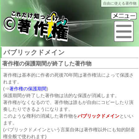
自由に使える著作物
これだけ知っとけ著作権
メ
パブリックドメイン
著作権の保護期間が終了した著作物
著作権は基本的に作者の死後70年間は著作権法によって保護さ
れます。
(⇒
著作権の保護期間
)
保護期間が終了した著作物は法的な保護が消滅します。
著作権がなくなるので、著作物は誰もが自由にコピーしたり演
奏したりできるようになります。
このような権利の消滅した著作物を
パブリックドメイン
といい
ます。
(パブリックドメインという言葉自体は著作権以外にも知的財産
権全般で使われます)