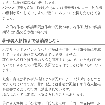
ものには著作隣接権が発生します。
バッハの演奏をCDに収録したものには演奏者やレコード制作者
の権利が発生していますので勝手にネットに公開したりはでき
ません。
二次的著作物の保護期間は作者の死後70年、著作隣接権の保護
期間は作品の公表後70年です。
著作者人格権までは消滅しない
パブリックドメインとなった作品は著作権・著作隣接権は消滅
していますが著作者人格権までは消滅しません。
著作者人格権とは作者の人格を保護するもので、たとえば作者
をバカにするための悪質な改変などを行うことは禁止されてい
ます。
厳密に言えば著作者人格権は作者死亡によって消滅するものと
考えられていますが、著作権法では作者の死後も著作者人格権
を侵害するような行為は禁止されています。
場合によっては遺族から訴えられることもあります。
著作者人格権は「公表権」「氏名表示権」「同一性保持権」お