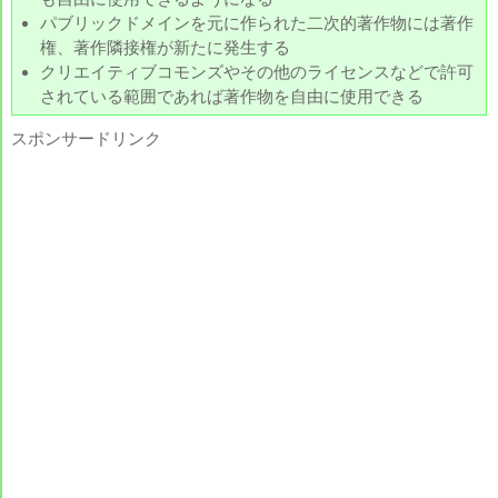
パブリックドメインを元に作られた二次的著作物には著作
権、著作隣接権が新たに発生する
クリエイティブコモンズやその他のライセンスなどで許可
されている範囲であれば著作物を自由に使用できる
スポンサードリンク
、