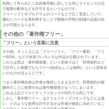
利用して作られた二次的著作物に対しても同じライセンスの元
で複製や配布などを許可するというものです。
フリーソフトやプログラムのコードなどで広く普及していて、
優れたコードを再利用することで開発の手間の削減や品質の向
上が可能となります。
その他の「著作権フリー」
「フリー」という言葉に注意
その他、ネット上には「フリーソフト」「フリー素材」「フリ
ーBGM」などの名前でいろいろな作品が公開されています。
これらは実は「著作権放棄」という意味ではく「利用規約など
で許可した範囲でならフリー(自由もしくは無料)」という意味合
いのものがほとんどです。
つまり著作権自体は作者が保持したままなので、利用規約の範
囲外のことに使用すれば著作権侵害となってしまいます。
これは上記クリエイティブコモンズやGPLでも同じです。
しかし「著作権フリー」はクリエイティブコモンズなどとは違
い、どのような使用を許可するかは作者が独自に決めているこ
とがほとんどなので多いので注意が必要です。