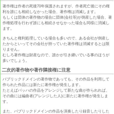
著作権は作者の死後70年保護されますが、作者死亡後にその権
利を誰にも相続しなかった場合、著作権は消滅します。
もしくは団体の著作物の場合に団体(会社等)が倒産した場合、著
作権処理を行わず誰にも相続させなかった場合も同様に消滅し
ます。
きちんと権利処理している場合も多いので、ある会社が倒産し
たからといってその会社が持っていた著作権は消滅するとは限
りません。
むしろ著作権は財産なので、誰かが引き継いでいる事のほうが
多いでしょう。
二次的著作物や著作隣接権に注意
パブリックドメインの著作物であっても、その作品を利用して
作られた作品には新たに著作権が発生します。
たとえばバッハの作品をアレンジして新たな曲が作られれば、
その曲には編曲者(アレンジした人)に新たに著作権が発生しま
す。
また、パブリックドメインの作品を演奏したり録音したりした